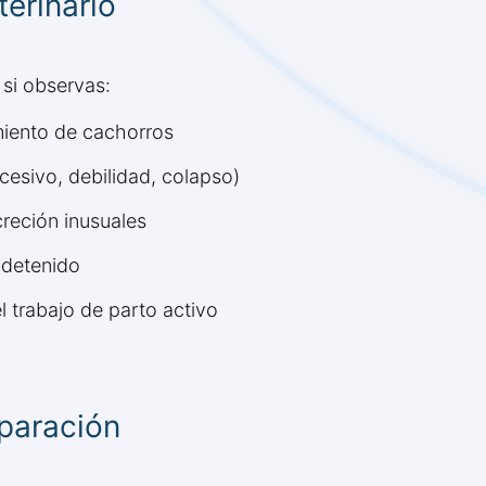
erinario
 si observas:
miento de cachorros
cesivo, debilidad, colapso)
reción inusuales
 detenido
l trabajo de parto activo
paración