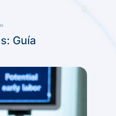
as
s: Guía