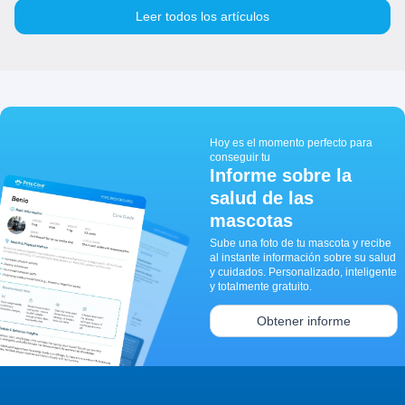
Leer todos los artículos
Hoy es el momento perfecto para
conseguir tu
Informe sobre la
salud de las
mascotas
Sube una foto de tu mascota y recibe
al instante información sobre su salud
y cuidados. Personalizado, inteligente
y totalmente gratuito.
Obtener informe