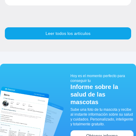
Leer todos los artículos
Hoy es el momento perfecto para
conseguir tu
Informe sobre la
salud de las
mascotas
Sube una foto de tu mascota y recibe
al instante información sobre su salud
y cuidados. Personalizado, inteligente
y totalmente gratuito.
Obtener informe