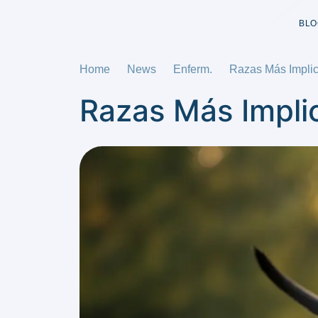
BLO
Home
News
Enferm.
Razas Más Implic
Razas Más Impli