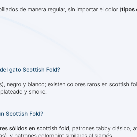
llados de manera regular, sin importar el color (
tipos
el gato Scottish Fold?
s), negro y blanco; existen colores raros en scottish f
plateado y smoke.
n Scottish Fold?
res sólidos en scottish fold
, patrones tabby clásico, 
s), y patrones colorpoint similares al siamés.