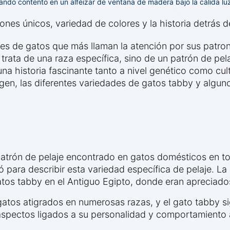
do contento en un alféizar de ventana de madera bajo la cálida luz
nes únicos, variedad de colores y la historia detrás de
es de gatos que más llaman la atención por sus patron
trata de una raza específica, sino de un patrón de pel
na historia fascinante tanto a nivel genético como cult
rigen, las diferentes variedades de gatos tabby y algun
 patrón de pelaje encontrado en gatos domésticos en 
para describir esta variedad específica de pelaje. La 
gatos tabby en el Antiguo Egipto, donde eran apreciad
atos atigrados en numerosas razas, y el gato tabby si
o aspectos ligados a su personalidad y comportamiento