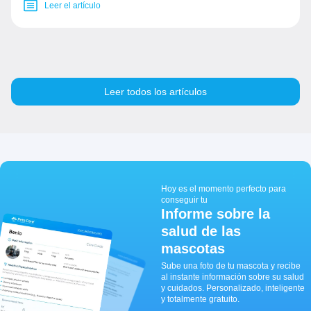
Leer el artículo
Leer todos los artículos
Hoy es el momento perfecto para
conseguir tu
Informe sobre la
salud de las
mascotas
Sube una foto de tu mascota y recibe
al instante información sobre su salud
y cuidados. Personalizado, inteligente
y totalmente gratuito.