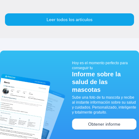
Leer todos los artículos
Hoy es el momento perfecto para
conseguir tu
Informe sobre la
salud de las
mascotas
Sube una foto de tu mascota y recibe
al instante información sobre su salud
y cuidados. Personalizado, inteligente
y totalmente gratuito.
Obtener informe