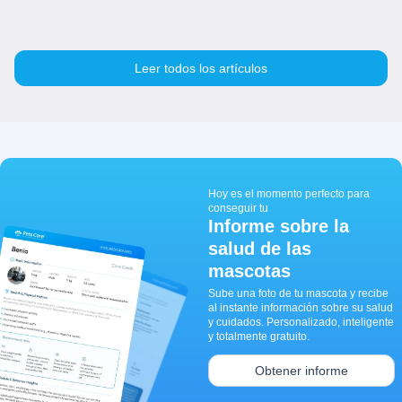
Leer todos los artículos
Hoy es el momento perfecto para
conseguir tu
Informe sobre la
salud de las
mascotas
Sube una foto de tu mascota y recibe
al instante información sobre su salud
y cuidados. Personalizado, inteligente
y totalmente gratuito.
Obtener informe