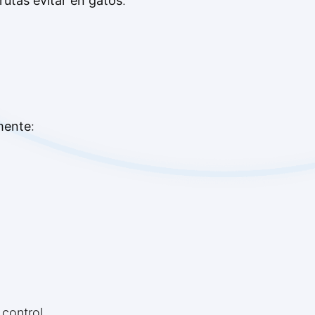
rutas evitar en gatos
.
mente
:
control.