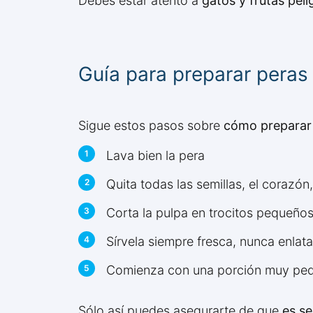
Debes estar atento a
gatos y frutas peli
Guía para preparar peras
Sigue estos pasos sobre
cómo preparar 
Lava bien la pera
Quita todas las semillas, el corazón, e
Corta la pulpa en trocitos pequeños
Sírvela siempre fresca, nunca enlat
Comienza con una porción muy pequ
Sólo así puedes asegurarte de que
es se