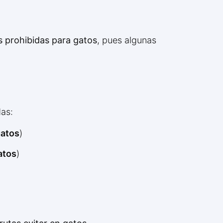
s prohibidas para gatos
, pues algunas
das:
gatos
)
atos
)