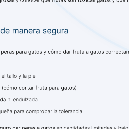
grosas
y conocer
qué frutas son tóxicas gatos
y
qué f
 de manera segura
peras para gatos
y
cómo dar fruta a gatos correcta
l tallo y la piel
 (
cómo cortar fruta para gatos
)
ada ni endulzada
eña para comprobar la tolerancia
guro dar peras a gatos
en cantidades limitadas y bajo 