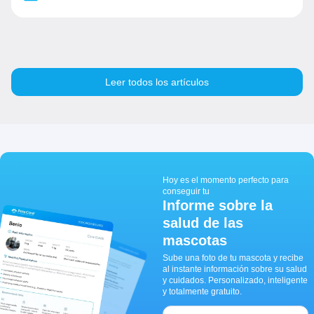
Leer todos los artículos
Hoy es el momento perfecto para
conseguir tu
Informe sobre la
salud de las
mascotas
Sube una foto de tu mascota y recibe
al instante información sobre su salud
y cuidados. Personalizado, inteligente
y totalmente gratuito.