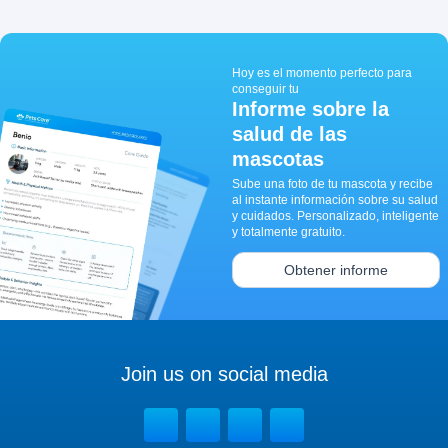
Hoy es el momento perfecto para
conseguir tu
Informe sobre la
salud de las
mascotas
Sube una foto de tu mascota y recibe
al instante información sobre su salud
y cuidados. Personalizado, inteligente
y totalmente gratuito.
Obtener informe
Join us on social media