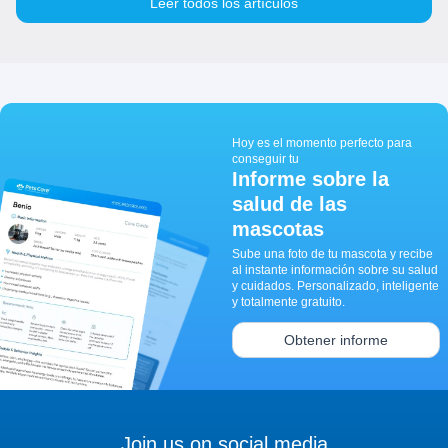
Leer todos los artículos
Hoy es el momento perfecto para
conseguir tu
Informe sobre la
salud de las
mascotas
Sube una foto de tu mascota y recibe
al instante información sobre su salud
y cuidados. Personalizado, inteligente
y totalmente gratuito.
Obtener informe
Join us on social media