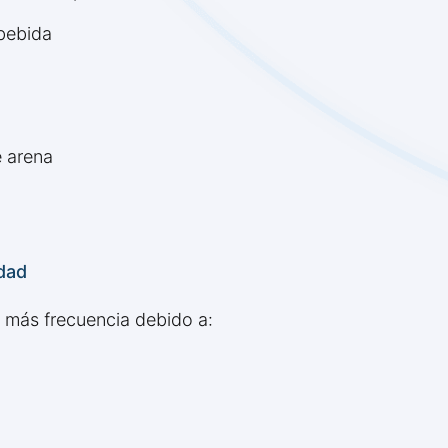
bebida
e arena
dad
 más frecuencia debido a: