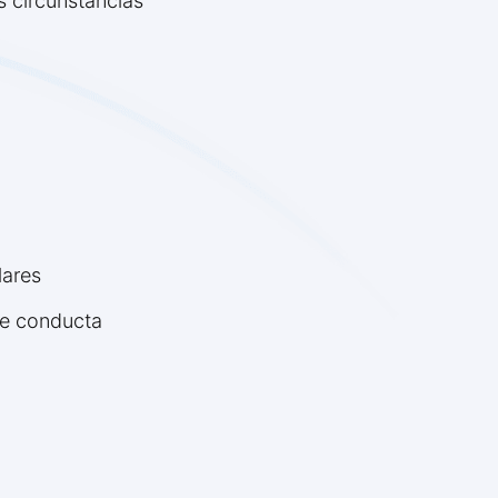
 circunstancias
lares
de conducta