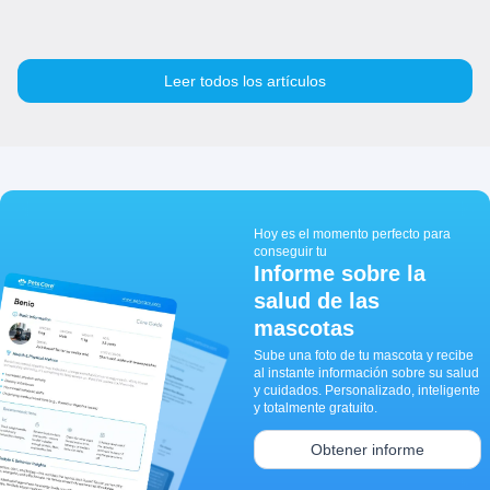
Leer todos los artículos
Hoy es el momento perfecto para
conseguir tu
Informe sobre la
salud de las
mascotas
Sube una foto de tu mascota y recibe
al instante información sobre su salud
y cuidados. Personalizado, inteligente
y totalmente gratuito.
Obtener informe