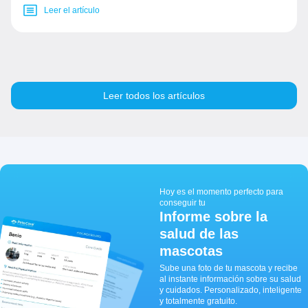
Leer el artículo
Leer todos los artículos
Hoy es el momento perfecto para
conseguir tu
Informe sobre la
salud de las
mascotas
Sube una foto de tu mascota y recibe
al instante información sobre su salud
y cuidados. Personalizado, inteligente
y totalmente gratuito.