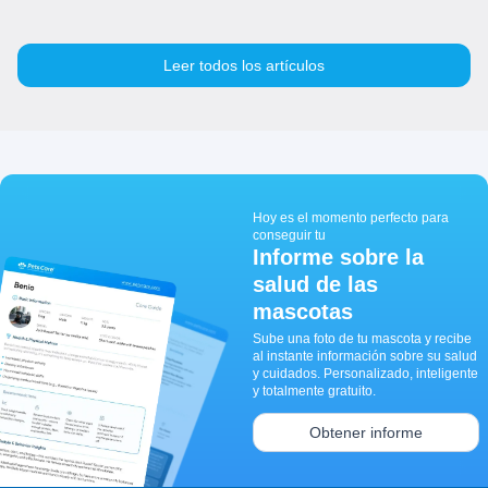
Leer todos los artículos
Hoy es el momento perfecto para
conseguir tu
Informe sobre la
salud de las
mascotas
Sube una foto de tu mascota y recibe
al instante información sobre su salud
y cuidados. Personalizado, inteligente
y totalmente gratuito.
Obtener informe