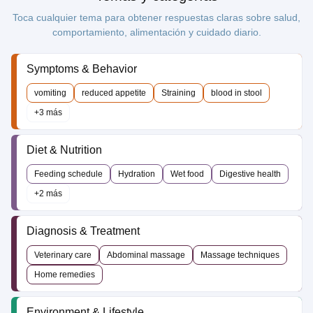
Toca cualquier tema para obtener respuestas claras sobre salud,
comportamiento, alimentación y cuidado diario.
Symptoms & Behavior
vomiting
reduced appetite
Straining
blood in stool
+3 más
Diet & Nutrition
Feeding schedule
Hydration
Wet food
Digestive health
+2 más
Diagnosis & Treatment
Veterinary care
Abdominal massage
Massage techniques
Home remedies
Environment & Lifestyle