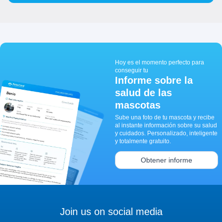
Hoy es el momento perfecto para
conseguir tu
Informe sobre la
salud de las
mascotas
Sube una foto de tu mascota y recibe
al instante información sobre su salud
y cuidados. Personalizado, inteligente
y totalmente gratuito.
Obtener informe
Join us on social media