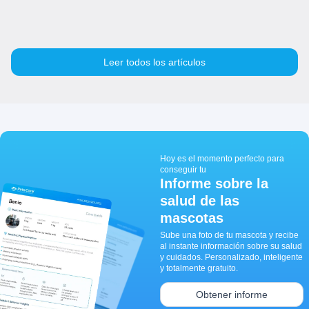
Leer todos los artículos
Hoy es el momento perfecto para
conseguir tu
Informe sobre la
salud de las
mascotas
Sube una foto de tu mascota y recibe
al instante información sobre su salud
y cuidados. Personalizado, inteligente
y totalmente gratuito.
Obtener informe