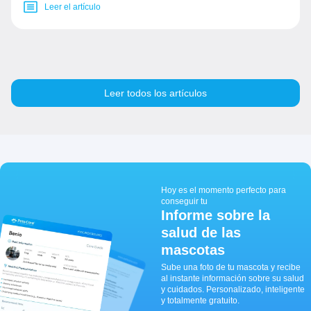
Leer el artículo
Leer todos los artículos
Hoy es el momento perfecto para
conseguir tu
Informe sobre la
salud de las
mascotas
Sube una foto de tu mascota y recibe
al instante información sobre su salud
y cuidados. Personalizado, inteligente
y totalmente gratuito.