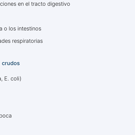
iones en el tracto digestivo
 o los intestinos
ades respiratorias
o crudos
 E. coli)
o
 boca