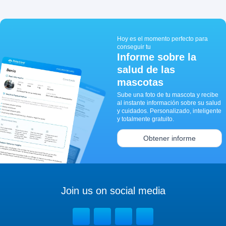
Hoy es el momento perfecto para
conseguir tu
Informe sobre la
salud de las
mascotas
Sube una foto de tu mascota y recibe
al instante información sobre su salud
y cuidados. Personalizado, inteligente
y totalmente gratuito.
Obtener informe
Join us on social media