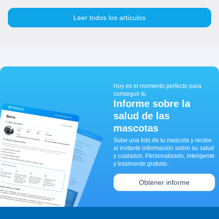
Leer todos los artículos
Hoy es el momento perfecto para
conseguir tu
Informe sobre la
salud de las
mascotas
Sube una foto de tu mascota y recibe
al instante información sobre su salud
y cuidados. Personalizado, inteligente
y totalmente gratuito.
Obtener informe