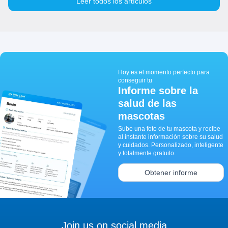
Leer todos los artículos
Hoy es el momento perfecto para
conseguir tu
Informe sobre la
salud de las
mascotas
Sube una foto de tu mascota y recibe
al instante información sobre su salud
y cuidados. Personalizado, inteligente
y totalmente gratuito.
Obtener informe
Join us on social media