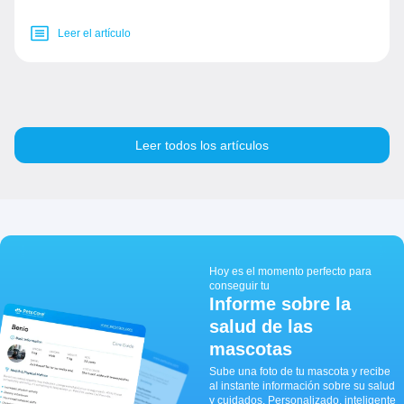
Leer el artículo
Leer todos los artículos
Hoy es el momento perfecto para
conseguir tu
Informe sobre la
salud de las
mascotas
Sube una foto de tu mascota y recibe
al instante información sobre su salud
y cuidados. Personalizado, inteligente