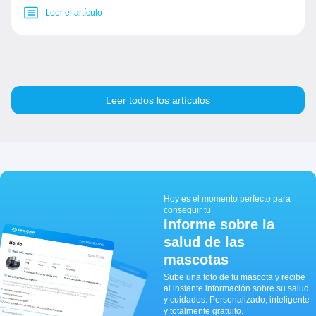
Leer el artículo
Leer todos los artículos
Hoy es el momento perfecto para
conseguir tu
Informe sobre la
salud de las
mascotas
Sube una foto de tu mascota y recibe
al instante información sobre su salud
y cuidados. Personalizado, inteligente
y totalmente gratuito.