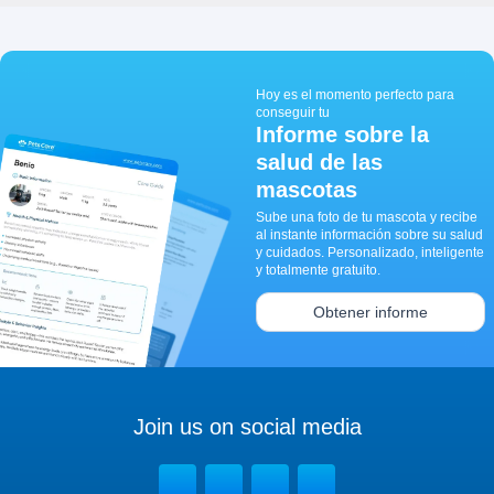
Hoy es el momento perfecto para
conseguir tu
Informe sobre la
salud de las
mascotas
Sube una foto de tu mascota y recibe
al instante información sobre su salud
y cuidados. Personalizado, inteligente
y totalmente gratuito.
Obtener informe
Join us on social media