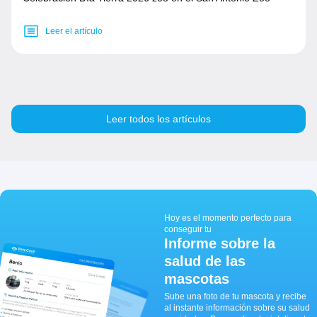
Leer el artículo
Leer todos los artículos
Hoy es el momento perfecto para
conseguir tu
Informe sobre la
salud de las
mascotas
Sube una foto de tu mascota y recibe
al instante información sobre su salud