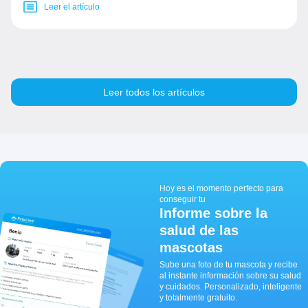
Leer el artículo
Leer todos los artículos
Hoy es el momento perfecto para
conseguir tu
Informe sobre la
salud de las
mascotas
Sube una foto de tu mascota y recibe
al instante información sobre su salud
y cuidados. Personalizado, inteligente
y totalmente gratuito.