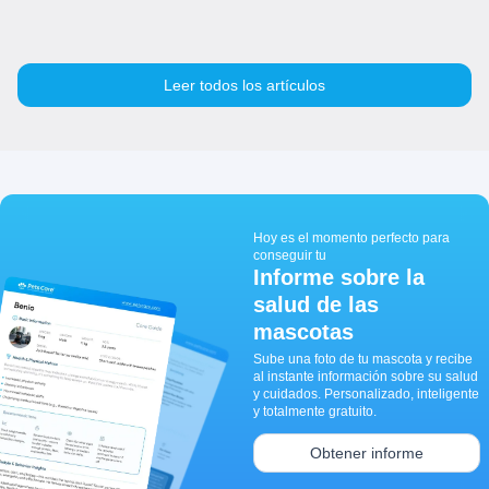
Leer todos los artículos
Hoy es el momento perfecto para
conseguir tu
Informe sobre la
salud de las
mascotas
Sube una foto de tu mascota y recibe
al instante información sobre su salud
y cuidados. Personalizado, inteligente
y totalmente gratuito.
Obtener informe