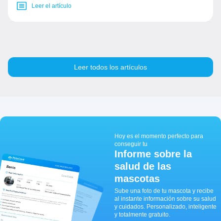
Leer el artículo
Leer todos los artículos
Hoy es el momento perfecto para
conseguir tu
Informe sobre la
salud de las
mascotas
Sube una foto de tu mascota y recibe
al instante información sobre su salud
y cuidados. Personalizado, inteligente
y totalmente gratuito.