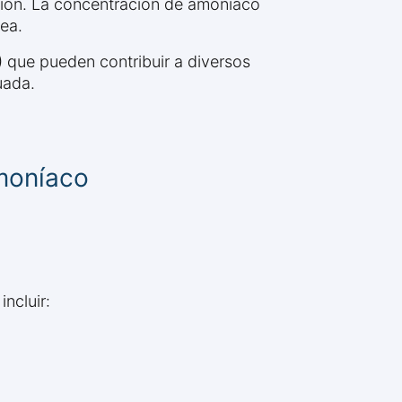
ión. La concentración de amoníaco
ea.
) que pueden contribuir a diversos
uada.
moníaco
ncluir: