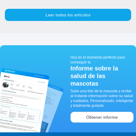
Leer todos los artículos
Hoy es el momento perfecto para
conseguir tu
Informe sobre la
salud de las
mascotas
Sube una foto de tu mascota y recibe
al instante información sobre su salud
y cuidados. Personalizado, inteligente
y totalmente gratuito.
Obtener informe