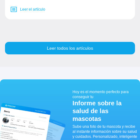
Leer el artículo
Leer todos los artículos
Hoy es el momento perfecto para
conseguir tu
Informe sobre la
salud de las
mascotas
Sube una foto de tu mascota y recibe
al instante información sobre su salud
y cuidados. Personalizado, inteligente