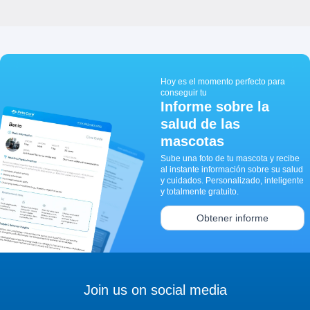
Hoy es el momento perfecto para
conseguir tu
Informe sobre la
salud de las
mascotas
Sube una foto de tu mascota y recibe
al instante información sobre su salud
y cuidados. Personalizado, inteligente
y totalmente gratuito.
Obtener informe
Join us on social media