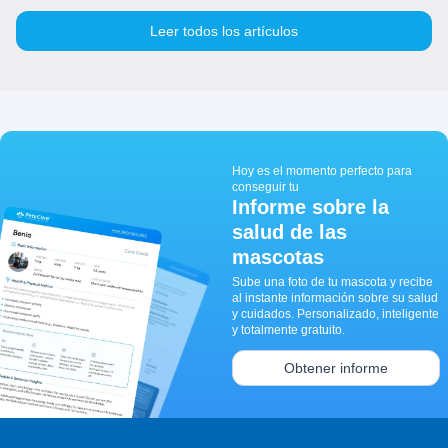
Leer todos los artículos
Hoy es el momento perfecto para
conseguir tu
Informe sobre la
salud de las
mascotas
Sube una foto de tu mascota y recibe
al instante información sobre su salud
y cuidados. Personalizado, inteligente
y totalmente gratuito.
Obtener informe