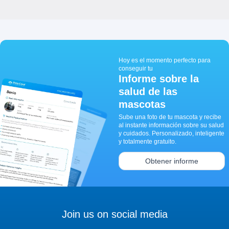
Hoy es el momento perfecto para
conseguir tu
Informe sobre la
salud de las
mascotas
Sube una foto de tu mascota y recibe
al instante información sobre su salud
y cuidados. Personalizado, inteligente
y totalmente gratuito.
Obtener informe
Join us on social media