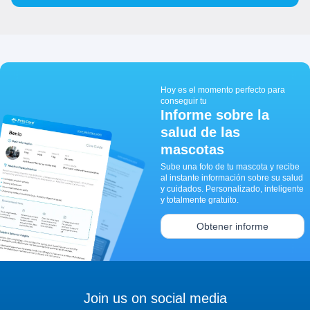
Hoy es el momento perfecto para
conseguir tu
Informe sobre la
salud de las
mascotas
Sube una foto de tu mascota y recibe
al instante información sobre su salud
y cuidados. Personalizado, inteligente
y totalmente gratuito.
Obtener informe
Join us on social media