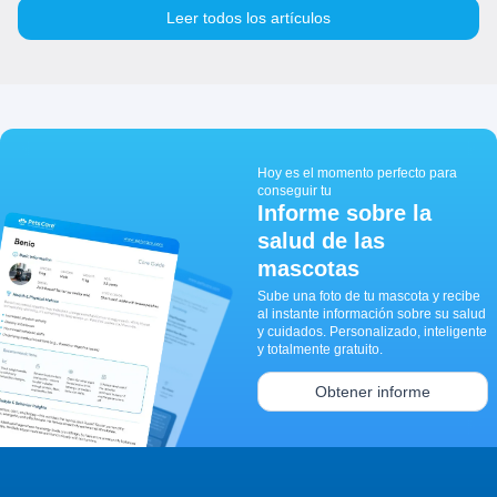
Leer todos los artículos
Hoy es el momento perfecto para
conseguir tu
Informe sobre la
salud de las
mascotas
Sube una foto de tu mascota y recibe
al instante información sobre su salud
y cuidados. Personalizado, inteligente
y totalmente gratuito.
Obtener informe