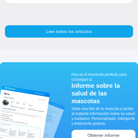
Leer todos los artículos
Hoy es el momento perfecto para
conseguir tu
Informe sobre la
salud de las
mascotas
Sube una foto de tu mascota y recibe
al instante información sobre su salud
y cuidados. Personalizado, inteligente
y totalmente gratuito.
Obtener informe