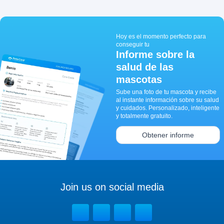
Hoy es el momento perfecto para
conseguir tu
Informe sobre la
salud de las
mascotas
Sube una foto de tu mascota y recibe
al instante información sobre su salud
y cuidados. Personalizado, inteligente
y totalmente gratuito.
Obtener informe
Join us on social media