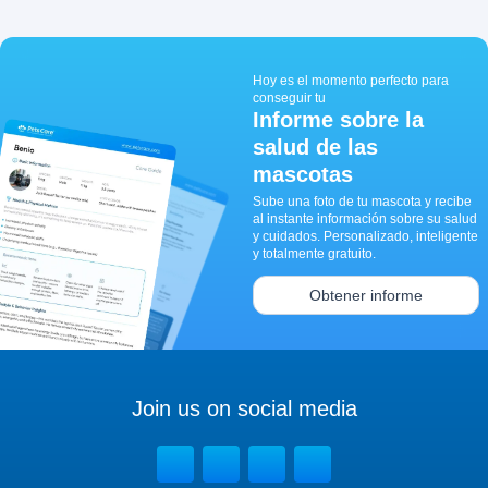
Hoy es el momento perfecto para
conseguir tu
Informe sobre la
salud de las
mascotas
Sube una foto de tu mascota y recibe
al instante información sobre su salud
y cuidados. Personalizado, inteligente
y totalmente gratuito.
Obtener informe
Join us on social media