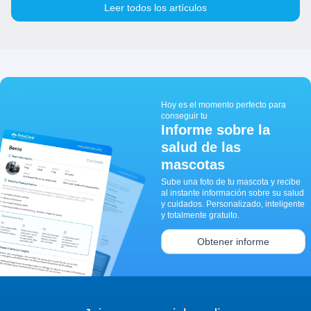
Leer todos los artículos
Hoy es el momento perfecto para
conseguir tu
Informe sobre la
salud de las
mascotas
Sube una foto de tu mascota y recibe
al instante información sobre su salud
y cuidados. Personalizado, inteligente
y totalmente gratuito.
Obtener informe