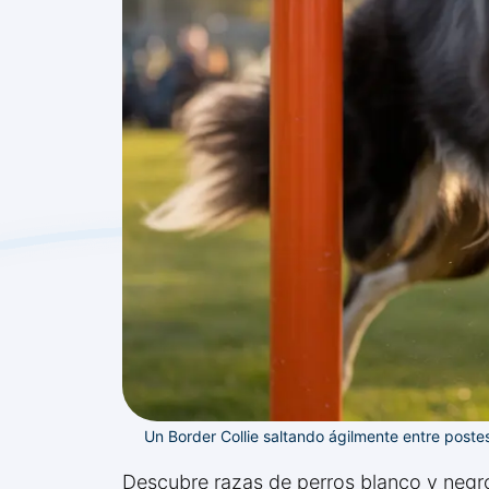
Un Border Collie saltando ágilmente entre poste
Descubre razas de perros blanco y negro,