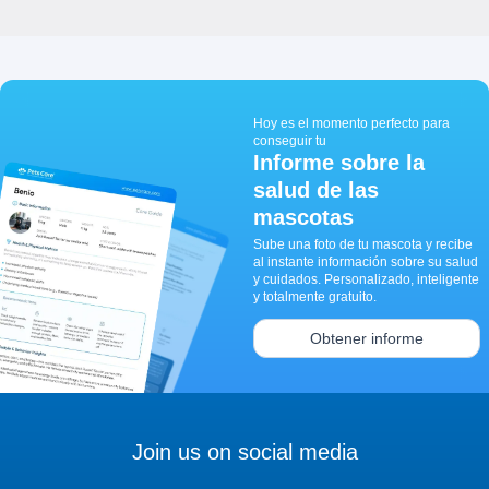
Hoy es el momento perfecto para
conseguir tu
Informe sobre la
salud de las
mascotas
Sube una foto de tu mascota y recibe
al instante información sobre su salud
y cuidados. Personalizado, inteligente
y totalmente gratuito.
Obtener informe
Join us on social media