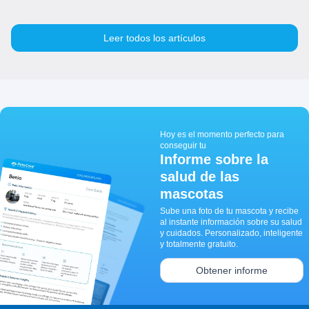
Leer todos los artículos
Hoy es el momento perfecto para
conseguir tu
Informe sobre la
salud de las
mascotas
Sube una foto de tu mascota y recibe
al instante información sobre su salud
y cuidados. Personalizado, inteligente
y totalmente gratuito.
Obtener informe