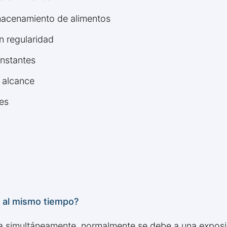
lmacenamiento de alimentos
n regularidad
onstantes
l alcance
es
a al mismo tiempo?
a simultáneamente, normalmente se debe a una exposi