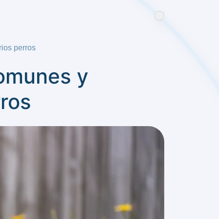
ios perros
comunes y
rros