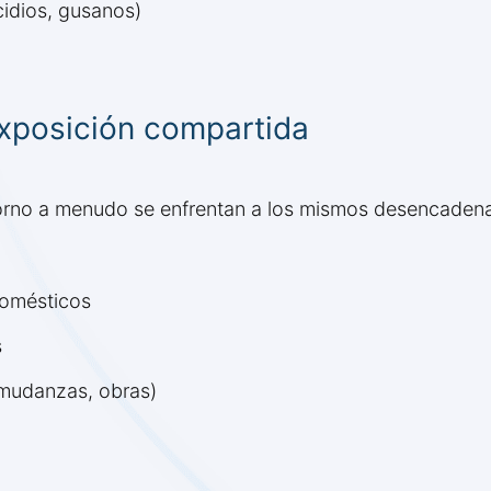
cidios, gusanos)
exposición compartida
rno a menudo se enfrentan a los mismos desencadenant
domésticos
s
 mudanzas, obras)