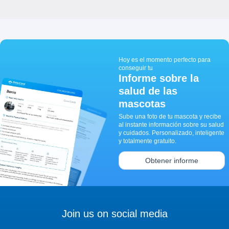
Hoy es el momento perfecto para
conseguir tu
Informe sobre la
salud de las
mascotas
Sube una foto de tu mascota y recibe
al instante información sobre su salud
y cuidados. Personalizado, inteligente
y totalmente gratuito.
Obtener informe
Join us on social media