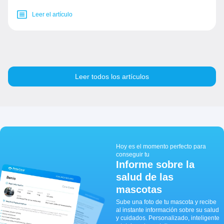
Leer el artículo
Leer todos los artículos
Hoy es el momento perfecto para
conseguir tu
Informe sobre la
salud de las
mascotas
Sube una foto de tu mascota y recibe
al instante información sobre su salud
y cuidados. Personalizado, inteligente